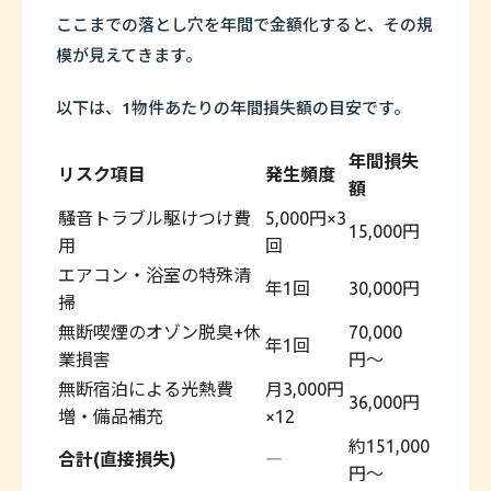
ここまでの落とし穴を年間で金額化すると、その規
模が見えてきます。
以下は、1物件あたりの年間損失額の目安です。
年間損失
リスク項目
発生頻度
額
騒音トラブル駆けつけ費
5,000円×3
15,000円
用
回
エアコン・浴室の特殊清
年1回
30,000円
掃
無断喫煙のオゾン脱臭+休
70,000
年1回
業損害
円〜
無断宿泊による光熱費
月3,000円
36,000円
増・備品補充
×12
約151,000
合計(直接損失)
―
円〜