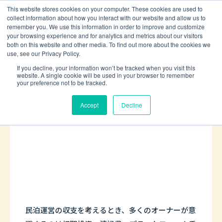
This website stores cookies on your computer. These cookies are used to
collect information about how you interact with our website and allow us to
menu
資料請求・お問い合わせ
remember you. We use this information in order to improve and customize
your browsing experience and for analytics and metrics about our visitors
both on this website and other media. To find out more about the cookies we
use, see our Privacy Policy.
その民泊トラブル、放置すると年間100万円
If you decline, your information won’t be tracked when you visit this
規模の損失に？
website. A single cookie will be used in your browser to remember
your preference not to be tracked.
Accept
Decline
民泊運営の収支を考えるとき、多くのオーナーが意